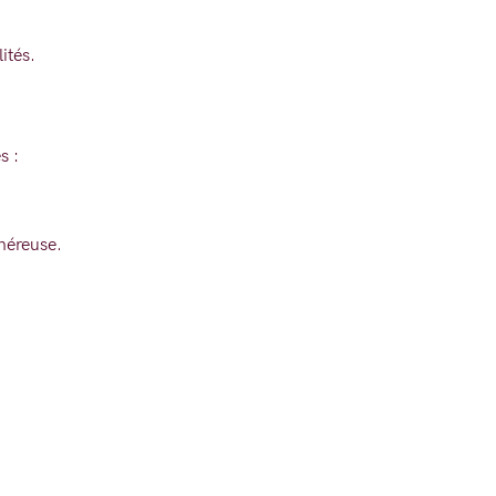
ités.
s :
énéreuse.