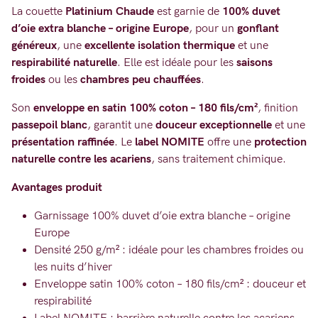
-
La couette
Platinium Chaude
est garnie de
100% duvet
d’oie extra blanche – origine Europe
, pour un
gonflant
Chaude
généreux
, une
excellente isolation thermique
et une
-
respirabilité naturelle
. Elle est idéale pour les
saisons
100%
froides
ou les
chambres peu chauffées
.
Duvet
Son
enveloppe en satin 100% coton – 180 fils/cm²
, finition
d'Oie
passepoil blanc
, garantit une
douceur exceptionnelle
et une
présentation raffinée
. Le
label NOMITE
offre une
protection
naturelle contre les acariens
, sans traitement chimique.
Avantages produit
Garnissage 100% duvet d’oie extra blanche – origine
Europe
Densité 250 g/m² : idéale pour les chambres froides ou
les nuits d’hiver
Enveloppe satin 100% coton – 180 fils/cm² : douceur et
respirabilité