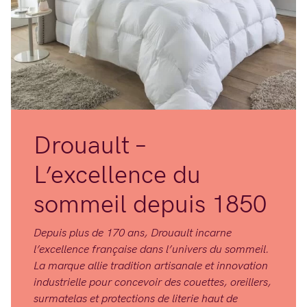
Drouault –
L’excellence du
sommeil depuis 1850
Depuis plus de 170 ans, Drouault incarne
l’excellence française dans l’univers du sommeil.
La marque allie tradition artisanale et innovation
industrielle pour concevoir des couettes, oreillers,
surmatelas et protections de literie haut de