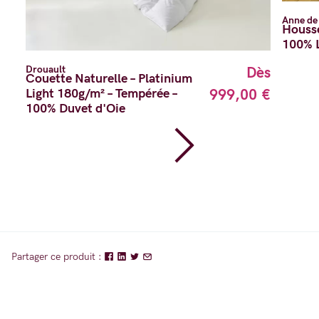
Anne de
Housse
100% L
Drouault
Dès
Couette Naturelle – Platinium
Light 180g/m² – Tempérée –
999,00 €
100% Duvet d'Oie
Partager ce produit :