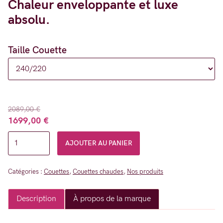
Chaleur enveloppante et luxe
prix :
absolu.
1099,00 €
à
2399,00 €
Taille Couette
2089,00
€
Le
Le
1699,00
€
quantité
prix
prix
AJOUTER AU PANIER
initial
actuel
de
était :
est :
Couette
2089,00 €.
1699,00 €.
Catégories :
Couettes
,
Couettes chaudes
,
Nos produits
Naturelle
-
Description
À propos de la marque
Platinium
250g/m²