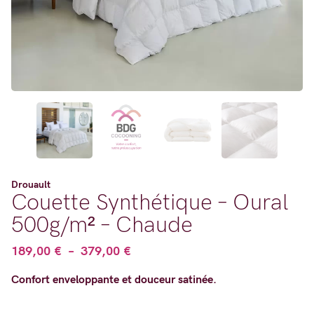
Drouault
Couette Synthétique – Oural
500g/m² – Chaude
Plage
189,00
€
–
379,00
€
de
Confort enveloppante et douceur satinée.
prix :
189,00 €