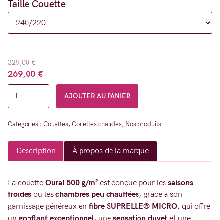
Taille Couette
à
379,00 €
329,00
€
Le
Le
269,00
€
quantité
prix
prix
AJOUTER AU PANIER
initial
actuel
de
était :
est :
Couette
329,00 €.
269,00 €.
Catégories :
Couettes
,
Couettes chaudes
,
Nos produits
Synthétique
-
Description
À propos de la marque
Oural
500g/m²
-
La couette
Oural 500 g/m²
est conçue pour les
saisons
froides
ou les
chambres peu chauffées
, grâce à son
Chaude
garnissage généreux en
fibre SUPRELLE® MICRO
, qui offre
un
gonflant exceptionnel
, une
sensation duvet
et une