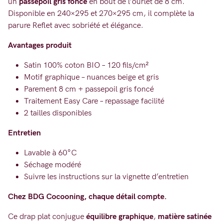
un
passepoil gris foncé
en bout de l’ourlet de 8 cm.
Disponible en 240×295 et 270×295 cm, il complète la
parure Reflet avec sobriété et élégance.
Avantages produit
Satin 100% coton BIO – 120 fils/cm²
Motif graphique – nuances beige et gris
Parement 8 cm + passepoil gris foncé
Traitement Easy Care – repassage facilité
2 tailles disponibles
Entretien
Lavable à 60°C
Séchage modéré
Suivre les instructions sur la vignette d’entretien
Chez BDG Cocooning, chaque détail compte.
Ce drap plat conjugue
équilibre graphique
,
matière satinée