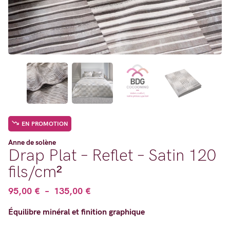
EN PROMOTION
Anne de solène
Drap Plat – Reflet – Satin 120
fils/cm²
Plage
95,00
€
–
135,00
€
de
Équilibre minéral et finition graphique
prix :