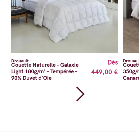
Drouault
Drouaul
Dès
Couette Naturelle – Galaxie
Couett
Light 180g/m² – Tempérée –
449,00 €
350g/m
90% Duvet d'Oie
Canard