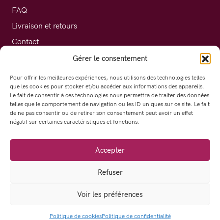
FAQ
Livraison et retours
Contact
Gérer le consentement
Nos produits
Pour offrir les meilleures expériences, nous utilisons des technologies telles
que les cookies pour stocker et/ou accéder aux informations des appareils.
Nos conseils
Le fait de consentir à ces technologies nous permettra de traiter des données
telles que le comportement de navigation ou les ID uniques sur ce site. Le fait
de ne pas consentir ou de retirer son consentement peut avoir un effet
Offrez-vous un confort durable et éthique
négatif sur certaines caractéristiques et fonctions.
Accepter
Refuser
Mentions légales
Politique de confidentialité
CGV
Politique de cookies (UE)
Voir les préférences
Réalisation :
lestopographes.fr
Politique de cookies
Politique de confidentialité