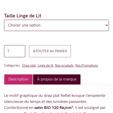
95,00 €
à
135,00 €
Taille Linge de Lit
quantité
AJOUTER AU PANIER
de
Drap
Catégories :
Drap plat
,
Linge de lit
,
Nos produits
,
Nos Promotions
Plat
-
Description
À propos de la marque
Reflet
-
Satin
Le motif graphique du drap plat Reflet évoque l’empreinte
silencieuse du temps et des lumières passantes.
120
Confectionné en
satin BIO 120 fils/cm²
, il est souligné par
fils/cm²